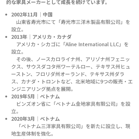
的な家具メーカーとして成長を続けています。
2002
年11月｜中国
山東省寿光市にて「寿光市三洋木製品有限公司」を
設立。
2013
年｜アメリカ・カナダ
アメリカ・シカゴに「Aline International LLC」を
設立。
その後、ノースカロライナ州、アリゾナ州フェニッ
クス、サウスダコタ州ワーテルロー、テキサス州ヒュ
ーストン、フロリダ州オーランド、テキサス州ダラ
ス、カナダ・トロントなど、北米地域に9つの販売・エ
ンジニアリング拠点を展開。
2019
年5月｜ベトナム
ビンズオン省に「ベトナム金地家具有限公司」を設
立。
2020
年3月｜ベトナム
「ベトナム三洋家具有限公司」を新たに設立し、現
地生産体制を強化。