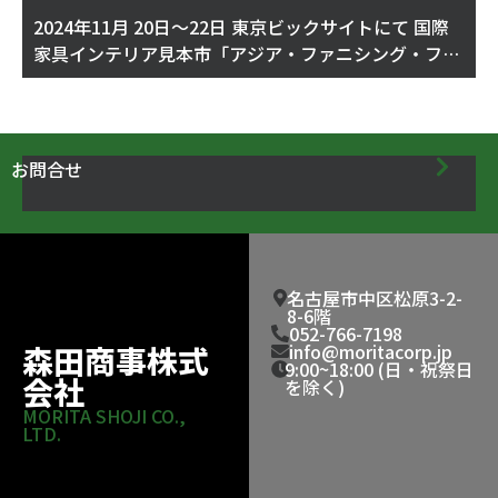
2024年11月 20日～22日 東京ビックサイトにて 国際
家具インテリア見本市「アジア・ファニシング・フェ
ア2024」寿光市三洋木製品有限公司と一緒に出展
お問合せ
名古屋市中区松原3-2-
8-6階
052-766-7198
森田商事株式
info@moritacorp.jp
9:00~18:00 (日・祝祭日
会社
を除く)
MORITA SHOJI CO.,
LTD.